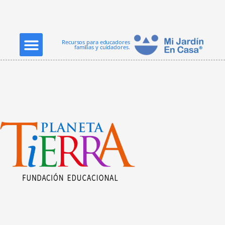
Ir
al
contenido
Menu
Recursos para educadores
familias y cuidadores.