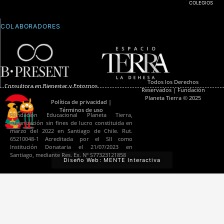
COLEGIOS
COLABORADORES
Todos los Derechos
Consultora en Bienestar y Entornos
Reservados | Fundación
Talleres, Cursos y Eventos.
Positivos
Planeta Tierra © 2025
Política de privacidad |
Términos de uso
Fundación Educacional Planeta Tierra,
organización sin fines de lucro constituida en
marzo del 2022 en Santiago de Chile. Rut.
65210048-1 Acreditada por el SII como
Institución Donataria el 21/07/2023 en
Santiago, mediante Res. Ex. Nº S77323121858
Diseño Web: MENTE Interactiva