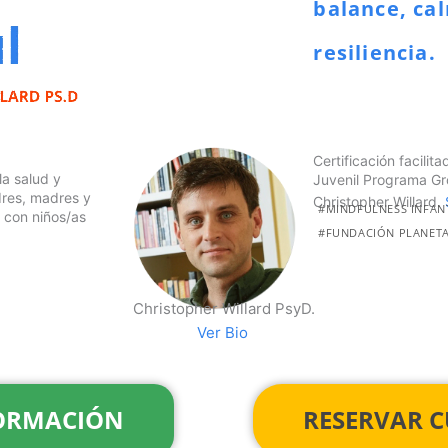
balance, ca
resiliencia.
Certificación facilit
la salud y
Juvenil Programa Gr
dres, madres y
Christopher Willard.
#MINDFULNESS INFAN
 con niños/as
#FUNDACIÓN PLANETA
Christopher Willard PsyD.
Ver Bio
FORMACIÓN
RESERVAR 