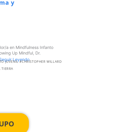
lma y
ador/a en Mindfulness Infanto
owing Up Mindful, Dr.
Seguir Leyendo
TO JUVENIL #CHRISTOPHER WILLARD
 TIERRA
CUPO