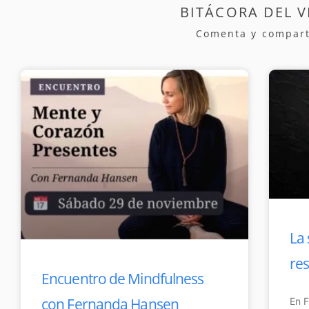
BITÁCORA DEL V
Comenta y compart
Page
Page
Page
Page
Pag
La 
re
Encuentro de Mindfulness
con Fernanda Hansen
En F