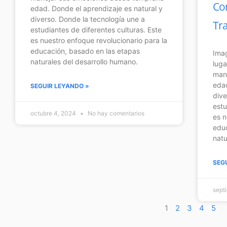
Co
edad. Donde el aprendizaje es natural y
diverso. Donde la tecnología une a
Tr
estudiantes de diferentes culturas. Este
es nuestro enfoque revolucionario para la
educación, basado en las etapas
Imag
naturales del desarrollo humano.
luga
man
edad
SEGUIR LEYANDO »
dive
estu
octubre 4, 2024
No hay comentarios
es n
educ
natu
SEG
sept
1
2
3
4
5