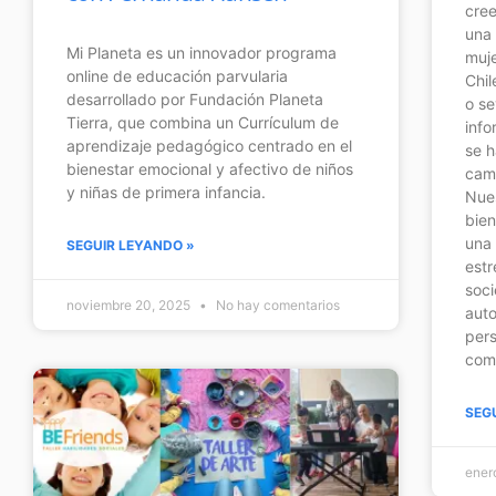
cree
una 
Mi Planeta es un innovador programa
muje
online de educación parvularia
Chi
desarrollado por Fundación Planeta
o se
Tierra, que combina un Currículum de
info
aprendizaje pedagógico centrado en el
se h
bienestar emocional y afectivo de niños
cam
y niñas de primera infancia.
Nue
bie
una 
SEGUIR LEYANDO »
estr
soci
noviembre 20, 2025
No hay comentarios
auto
pers
comu
SEG
ener